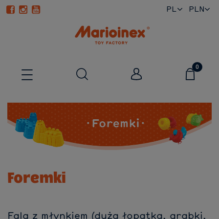
PL
EN
Foremki
Fala z młynkiem (duża łopatka, grabki,