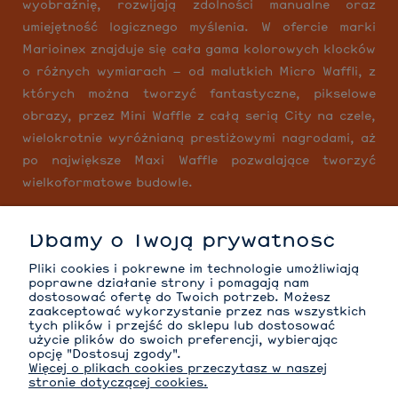
wyobraźnię, rozwijają zdolności manualne oraz
umiejętność logicznego myślenia. W ofercie marki
Marioinex znajduje się cała gama kolorowych klocków
o różnych wymiarach – od malutkich Micro Waffli, z
których można tworzyć fantastyczne, pikselowe
obrazy, przez Mini Waffle z całą serią City na czele,
wielokrotnie wyróżnianą prestiżowymi nagrodami, aż
po największe Maxi Waffle pozwalające tworzyć
wielkoformatowe budowle.
Dbamy o Twoją prywatność
MOJE KONTO
Pliki cookies i pokrewne im technologie umożliwiają
poprawne działanie strony i pomagają nam
dostosować ofertę do Twoich potrzeb. Możesz
zaakceptować wykorzystanie przez nas wszystkich
tych plików i przejść do sklepu lub dostosować
INFORMACJE
użycie plików do swoich preferencji, wybierając
opcję "Dostosuj zgody".
Więcej o plikach cookies przeczytasz w naszej
stronie dotyczącej cookies.