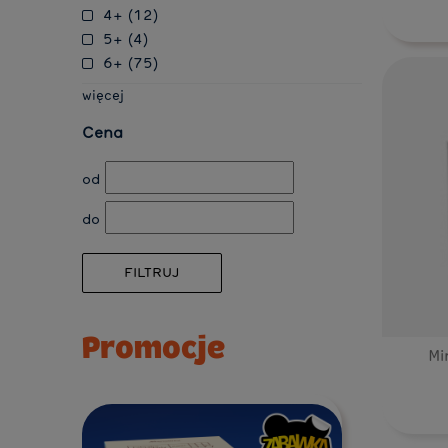
4+
(12)
5+
(4)
6+
(75)
więcej
Cena
od
do
FILTRUJ
Promocje
Mi