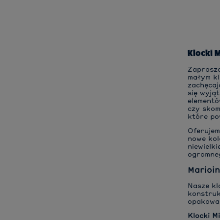
Klocki 
Zaprasza
małym kl
zachęcaj
się wyją
elementó
czy skom
które po
Oferujem
nowe kol
niewielk
ogromneg
Marioin
Nasze kl
konstruk
opakowan
Klocki M