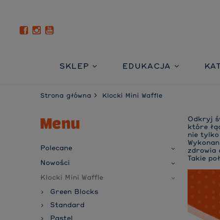
SKLEP
EDUKACJA
KA
Strona główna
Klocki Mini Waffle
Menu
Odkryj ś
które łą
nie tylk
Wykonane
Polecane
zdrowia 
Takie po
Nowości
Klocki Mini Waffle
Green Blocks
Standard
Pastel