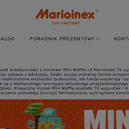
TALOG
PORADNIK PREZENTOWY
KONT
wiat kreatywności z klockami Mini Waffle od Marioinex! To 
czy zabawę z edukacją. Dzięki swojej unikalnej formie przypom
o nieskończone możliwości budowania, ale także wspierają roz
 są z elastycznego tworzywa sztucznego przypominającego 
dzieci. Klasyczny klocek Mini Waffle posiada 10 wypustek i 4 
łączenia pozwalają tworzyć fantastyczne, wytrzymałe konstr