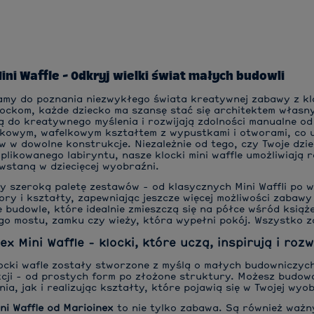
Mini Waffle - Odkryj wielki świat małych budowli
my do poznania niezwykłego świata kreatywnej zabawy z k
ockom, każde dziecko ma szansę stać się architektem własnyc
ą do kreatywnego myślenia i rozwijają zdolności manualne o
tkowym, wafelkowym kształtem z wypustkami i otworami, co u
w w dowolne konstrukcje. Niezależnie od tego, czy Twoje dzi
plikowanego labiryntu, nasze klocki mini waffle umożliwiają 
wstaną w dziecięcej wyobraźni.
y szeroką paletę zestawów - od klasycznych Mini Waffli po 
ory i kształty, zapewniając jeszcze więcej możliwości zaba
ie budowle, które idealnie zmieszczą się na półce wśród ksią
o mostu, zamku czy wieży, która wypełni pokój. Wszystko za
ex Mini Waffle - klocki, które uczą, inspirują i roz
ocki wafle zostały stworzone z myślą o małych budowniczych
cji - od prostych form po złożone struktury. Możesz budow
ia, jak i realizując kształty, które pojawią się w Twojej wyob
ini Waffle od Marioinex
to nie tylko zabawa. Są również ważn