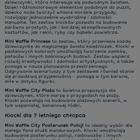
dziewczynki, która interesuje się podwodnym światem.
Dzięki różnokolorowym elementom podobnym do puzzli,
dziecko może tworzyć własne morskie przygody,
rozwijając jednocześnie wyobraźnię i zdolności
manualne. Ten zestaw klocków pozwala na budowanie
zarówno prostych, jak i bardziej skomplikowanych
kształtów, jak rekin, ryby czy bąbelki powietrza.
Mini Waffle Princess
to zestaw, który przeniesie każdą
dziewczynkę do magicznego świata księżniczek. Klocki w
pastelowych kolorach umożliwiają tworzenie zamków,
pałaców i innych baśniowych budowli. Zestaw wspiera
rozwój kreatywności i zdolności artystycznych, a także
pomaga w nauce planowania przestrzennego.
Odgrywanie scenariuszy z tym zestawem również stanie
się prawdziwą przyjemnością - pomogą w tym barwne,
miłe w dotyku figurki.
Mini Waffle City Plaża
to świetna propozycja dla
dziewczynek, które marzą o przygodach na plaży.
Klocki pozwalają na budowanie plażowych scenerii, w
tym wspaniałej, bananowej łódki.
Klocki dla 7 letniego chłopca
Mini Waffle City Posterunek Policji
to idealny wybór dla
małego fana służb mundurowych. Klocki umożliwiają
budowanie posterunku policji, radiowozów i innych