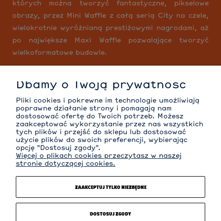
których można tworzyć fantastyczne, pikselowe
obrazy, przez Mini Waffle z całą serią City na czele,
wielokrotnie wyróżnianą prestiżowymi nagrodami, aż
po największe Maxi Waffle pozwalające tworzyć
wielkoformatowe budowle.
Dbamy o Twoją prywatność
MOJE KONTO
Pliki cookies i pokrewne im technologie umożliwiają
poprawne działanie strony i pomagają nam
dostosować ofertę do Twoich potrzeb. Możesz
zaakceptować wykorzystanie przez nas wszystkich
tych plików i przejść do sklepu lub dostosować
INFORMACJE
użycie plików do swoich preferencji, wybierając
opcję "Dostosuj zgody".
Więcej o plikach cookies przeczytasz w naszej
stronie dotyczącej cookies.
O NAS
ZAAKCEPTUJ TYLKO NIEZBĘDNE
KATEGORIE
DOSTOSUJ ZGODY