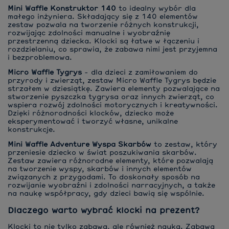
Mini Waffle Konstruktor 140
to idealny wybór dla
małego inżyniera. Składający się z 140 elementów
zestaw pozwala na tworzenie różnych konstrukcji,
rozwijając zdolności manualne i wyobraźnię
przestrzenną dziecka. Klocki są łatwe w łączeniu i
rozdzielaniu, co sprawia, że zabawa nimi jest przyjemna
i bezproblemowa.
Micro Waffle Tygrys
- dla dzieci z zamiłowaniem do
przyrody i zwierząt, zestaw Micro Waffle Tygrys będzie
strzałem w dziesiątkę. Zawiera elementy pozwalające na
stworzenie pyszczka tygrysa oraz innych zwierząt, co
wspiera rozwój zdolności motorycznych i kreatywności.
Dzięki różnorodności klocków, dziecko może
eksperymentować i tworzyć własne, unikalne
konstrukcje.
Mini Waffle Adventure Wyspa Skarbów
to zestaw, który
przeniesie dziecko w świat poszukiwania skarbów.
Zestaw zawiera różnorodne elementy, które pozwalają
na tworzenie wyspy, skarbów i innych elementów
związanych z przygodami. To doskonały sposób na
rozwijanie wyobraźni i zdolności narracyjnych, a także
na naukę współpracy, gdy dzieci bawią się wspólnie.
Dlaczego warto wybrać klocki na prezent?
Klocki to nie tylko zabawa, ale również nauka. Zabawa