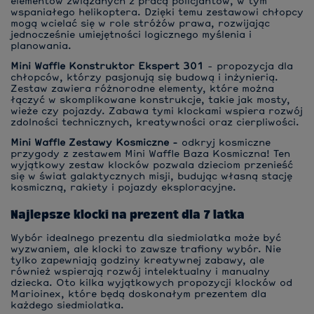
elementów związanych z pracą policjantów, w tym
wspaniałego helikoptera. Dzięki temu zestawowi chłopcy
mogą wcielać się w role stróżów prawa, rozwijając
jednocześnie umiejętności logicznego myślenia i
planowania.
Mini Waffle Konstruktor Ekspert 301
- propozycja dla
chłopców, którzy pasjonują się budową i inżynierią.
Zestaw zawiera różnorodne elementy, które można
łączyć w skomplikowane konstrukcje, takie jak mosty,
wieże czy pojazdy. Zabawa tymi klockami wspiera rozwój
zdolności technicznych, kreatywności oraz cierpliwości.
Mini Waffle Zestawy Kosmiczne
-
odkryj kosmiczne
przygody z zestawem Mini Waffle Baza Kosmiczna! Ten
wyjątkowy zestaw klocków pozwala dzieciom przenieść
się w świat galaktycznych misji, budując własną stację
kosmiczną, rakiety i pojazdy eksploracyjne.
Najlepsze klocki na prezent dla 7 latka
Wybór idealnego prezentu dla siedmiolatka może być
wyzwaniem, ale klocki to zawsze trafiony wybór. Nie
tylko zapewniają godziny kreatywnej zabawy, ale
również wspierają rozwój intelektualny i manualny
dziecka. Oto kilka wyjątkowych propozycji klocków od
Marioinex, które będą doskonałym prezentem dla
każdego siedmiolatka.