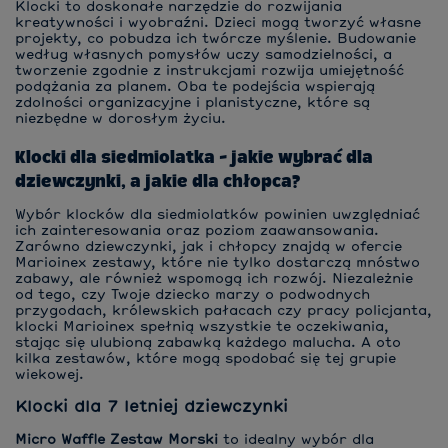
Klocki to doskonałe narzędzie do rozwijania
kreatywności i wyobraźni. Dzieci mogą tworzyć własne
projekty, co pobudza ich twórcze myślenie. Budowanie
według własnych pomysłów uczy samodzielności, a
tworzenie zgodnie z instrukcjami rozwija umiejętność
podążania za planem. Oba te podejścia wspierają
zdolności organizacyjne i planistyczne, które są
niezbędne w dorosłym życiu.
Klocki dla siedmiolatka - jakie wybrać dla
dziewczynki, a jakie dla chłopca?
Wybór klocków dla siedmiolatków powinien uwzględniać
ich zainteresowania oraz poziom zaawansowania.
Zarówno dziewczynki, jak i chłopcy znajdą w ofercie
Marioinex zestawy, które nie tylko dostarczą mnóstwo
zabawy, ale również wspomogą ich rozwój. Niezależnie
od tego, czy Twoje dziecko marzy o podwodnych
przygodach, królewskich pałacach czy pracy policjanta,
klocki Marioinex spełnią wszystkie te oczekiwania,
stając się ulubioną zabawką każdego malucha. A oto
kilka zestawów, które mogą spodobać się tej grupie
wiekowej.
Klocki dla 7 letniej dziewczynki
Micro Waffle Zestaw Morski
to idealny wybór dla