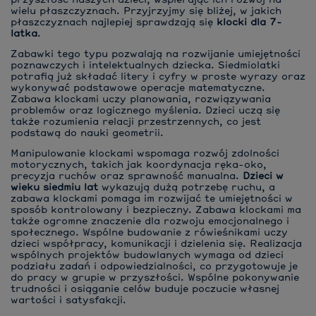
przyszłość naszych dzieci, wspierając ich rozwój na
wielu płaszczyznach. Przyjrzyjmy się bliżej, w jakich
płaszczyznach najlepiej sprawdzają się
klocki dla 7-
latka
.
Zabawki tego typu pozwalają na rozwijanie umiejętności
poznawczych i intelektualnych dziecka. Siedmiolatki
potrafią już składać litery i cyfry w proste wyrazy oraz
wykonywać podstawowe operacje matematyczne.
Zabawa klockami uczy planowania, rozwiązywania
problemów oraz logicznego myślenia. Dzieci uczą się
także rozumienia relacji przestrzennych, co jest
podstawą do nauki geometrii.
Manipulowanie klockami wspomaga rozwój zdolności
motorycznych, takich jak koordynacja ręka-oko,
precyzja ruchów oraz sprawność manualna.
Dzieci w
wieku siedmiu lat
wykazują dużą potrzebę ruchu, a
zabawa klockami pomaga im rozwijać te umiejętności w
sposób kontrolowany i bezpieczny. Zabawa klockami ma
także ogromne znaczenie dla rozwoju emocjonalnego i
społecznego. Wspólne budowanie z rówieśnikami uczy
dzieci współpracy, komunikacji i dzielenia się. Realizacja
wspólnych projektów budowlanych wymaga od dzieci
podziału zadań i odpowiedzialności, co przygotowuje je
do pracy w grupie w przyszłości. Wspólne pokonywanie
trudności i osiąganie celów buduje poczucie własnej
wartości i satysfakcji.