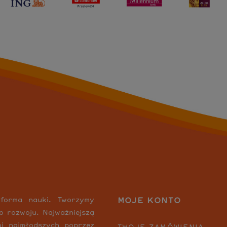
MOJE KONTO
 forma nauki. Tworzymy
o rozwoju. Najważniejszą
wój najmłodszych poprzez