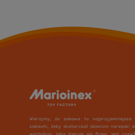
Wierzymy, że zabawa to najprzyjemniejsza
zabawki, żeby dostarczać dzieciom narzędzi d
wartością, jaką kieruje się firma, jest roz