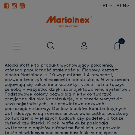
PL
EN
Klocki Waffle to produkt wychowujący pokolenia,
którego popularność stale rośnie. Flagowy kształt
klocka Marioinex, z 10 wypustkami i 4 otworami,
pozwala tworzyć niesamowite konstrukcje. W zestawach
pojawiają się także inne kształty, które można łączyć
ze sobą - wszystko dzięki zaprojektowanemu systemowi.
Podstawowe kolory pozwalają nie tylko tworzyć
przyjemne dla oka konstrukcje, ale przede wszystkim
uczą najmłodszych, jak prawidłowo nazywać
poszczególne barwy. Oprócz klocków konstrukcyjnych
wafli dostępne są również urocze zwierzątka, podstawy
do tworzenia większych budowli czy pudełek, a także
cyferki czy literki. Klocki wafle duże posiadają
wytłoczenie napisów alfabetem Braille'a, co pozwala
także niewidomym pociechom bawić się w najlepsze.