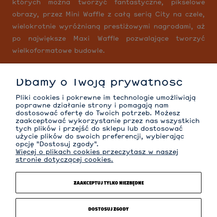
których można tworzyć fantastyczne, pikselowe
obrazy, przez Mini Waffle z całą serią City na czele,
wielokrotnie wyróżnianą prestiżowymi nagrodami, aż
po największe Maxi Waffle pozwalające tworzyć
wielkoformatowe budowle.
Dbamy o Twoją prywatność
MOJE KONTO
Pliki cookies i pokrewne im technologie umożliwiają
poprawne działanie strony i pomagają nam
dostosować ofertę do Twoich potrzeb. Możesz
zaakceptować wykorzystanie przez nas wszystkich
tych plików i przejść do sklepu lub dostosować
INFORMACJE
użycie plików do swoich preferencji, wybierając
opcję "Dostosuj zgody".
Więcej o plikach cookies przeczytasz w naszej
stronie dotyczącej cookies.
O NAS
ZAAKCEPTUJ TYLKO NIEZBĘDNE
KATEGORIE
DOSTOSUJ ZGODY