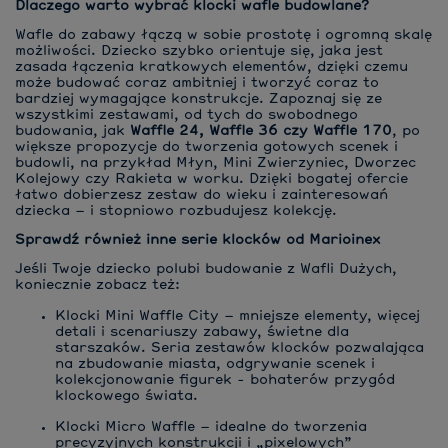
Dlaczego warto wybrać klocki wafle budowlane?
Wafle do zabawy łączą w sobie prostotę i ogromną skalę
możliwości. Dziecko szybko orientuje się, jaka jest
zasada łączenia kratkowych elementów, dzięki czemu
może budować coraz ambitniej i tworzyć coraz to
bardziej wymagające konstrukcje. Zapoznaj się ze
wszystkimi zestawami, od tych do swobodnego
budowania, jak
Waffle 24, Waffle 36 czy Waffle 170
, po
większe propozycje do tworzenia gotowych scenek i
budowli, na przykład Młyn, Mini Zwierzyniec, Dworzec
Kolejowy czy Rakieta w worku. Dzięki bogatej ofercie
łatwo dobierzesz zestaw do wieku i zainteresowań
dziecka – i stopniowo rozbudujesz kolekcję.
Sprawdź również inne serie klocków od Marioinex
Jeśli Twoje dziecko polubi budowanie z Wafli Dużych,
koniecznie zobacz też:
Klocki Mini Waffle City
– mniejsze elementy, więcej
detali i scenariuszy zabawy, świetne dla
starszaków. Seria zestawów klocków pozwalająca
na zbudowanie miasta, odgrywanie scenek i
kolekcjonowanie figurek - bohaterów przygód
klockowego świata.
Klocki Micro Waffle
– idealne do tworzenia
precyzyjnych konstrukcji i „pixelowych”