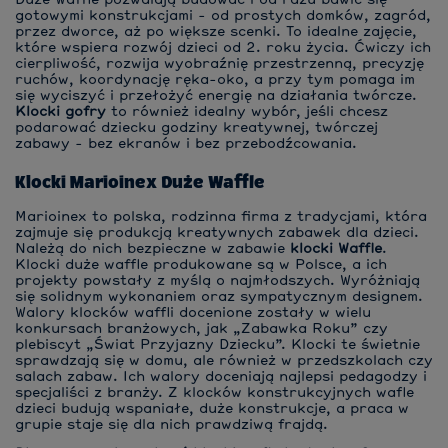
Duże Waffle pozwalają budować i od razu bawić się
gotowymi konstrukcjami - od prostych domków, zagród,
przez dworce, aż po większe scenki. To idealne zajęcie,
które wspiera rozwój dzieci od 2. roku życia. Ćwiczy ich
cierpliwość, rozwija wyobraźnię przestrzenną, precyzję
ruchów, koordynację ręka-oko, a przy tym pomaga im
się wyciszyć i przełożyć energię na działania twórcze.
Klocki gofry
to również idealny wybór, jeśli chcesz
podarować dziecku godziny kreatywnej, twórczej
zabawy - bez ekranów i bez przebodźcowania.
Klocki Marioinex Duże Waffle
Marioinex to polska, rodzinna firma z tradycjami, która
zajmuje się produkcją kreatywnych zabawek dla dzieci.
Należą do nich bezpieczne w zabawie
klocki Waffle
.
Klocki duże waffle produkowane są w Polsce, a ich
projekty powstały z myślą o najmłodszych. Wyróżniają
się solidnym wykonaniem oraz sympatycznym designem.
Walory klocków waffli docenione zostały w wielu
konkursach branżowych, jak „Zabawka Roku” czy
plebiscyt „Świat Przyjazny Dziecku”. Klocki te świetnie
sprawdzają się w domu, ale również w przedszkolach czy
salach zabaw. Ich walory doceniają najlepsi pedagodzy i
specjaliści z branży. Z klocków konstrukcyjnych wafle
dzieci budują wspaniałe, duże konstrukcje, a praca w
grupie staje się dla nich prawdziwą frajdą.