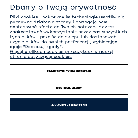
Dbamy o Twoją prywatność
MOJE KONTO
Pliki cookies i pokrewne im technologie umożliwiają
poprawne działanie strony i pomagają nam
dostosować ofertę do Twoich potrzeb. Możesz
zaakceptować wykorzystanie przez nas wszystkich
tych plików i przejść do sklepu lub dostosować
INFORMACJE
użycie plików do swoich preferencji, wybierając
opcję "Dostosuj zgody".
Więcej o plikach cookies przeczytasz w naszej
stronie dotyczącej cookies.
O NAS
ZAAKCEPTUJ TYLKO NIEZBĘDNE
KATEGORIE
DOSTOSUJ ZGODY
ZAAKCEPTUJ WSZYSTKIE
Sklep internetowy Shoper Premium
POKAŻ PEŁNĄ WERSJĘ STRONY