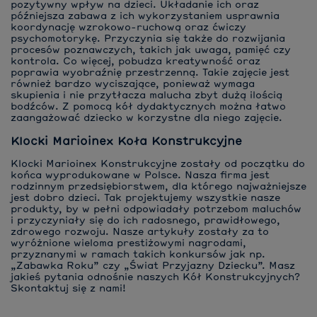
pozytywny wpływ na dzieci. Układanie ich oraz
późniejsza zabawa z ich wykorzystaniem usprawnia
koordynację wzrokowo-ruchową oraz ćwiczy
psychomotorykę. Przyczynia się także do rozwijania
procesów poznawczych, takich jak uwaga, pamięć czy
kontrola. Co więcej, pobudza kreatywność oraz
poprawia wyobraźnię przestrzenną. Takie zajęcie jest
również bardzo wyciszające, ponieważ wymaga
skupienia i nie przytłacza malucha zbyt dużą ilością
bodźców. Z pomocą kół dydaktycznych można łatwo
zaangażować dziecko w korzystne dla niego zajęcie.
Klocki Marioinex Koła Konstrukcyjne
Klocki Marioinex Konstrukcyjne zostały od początku do
końca wyprodukowane w Polsce. Nasza firma jest
rodzinnym przedsiębiorstwem, dla którego najważniejsze
jest dobro dzieci. Tak projektujemy wszystkie nasze
produkty, by w pełni odpowiadały potrzebom maluchów
i przyczyniały się do ich radosnego, prawidłowego,
zdrowego rozwoju. Nasze artykuły zostały za to
wyróżnione wieloma prestiżowymi nagrodami,
przyznanymi w ramach takich konkursów jak np.
„Zabawka Roku” czy „Świat Przyjazny Dziecku”. Masz
jakieś pytania odnośnie naszych Kół Konstrukcyjnych?
Skontaktuj się z nami!