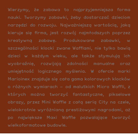
Wierzymy, że zabawa to najprzyjemniejsza forma
nauki. Tworzymy zabawki, żeby dostarczać dzieciom
narzędzi do rozwoju. Najważniejszą wartością, jaką
kieruje się firma, jest rozwój najmłodszych poprzez
kreatywną zabawę. Produkowane zabawki, w
szczególności klocki zwane Wafflami, nie tylko bawią
dzieci w każdym wieku, ale także stymulują ich
wyobraźnię, rozwijają zdolności manualne oraz
umiejętność logicznego myślenia. W ofercie marki
Marioinex znajduje się cała gama kolorowych klocków
o różnych wymiarach – od malutkich Micro Waffli, z
których można tworzyć fantastyczne, pikselowe
obrazy, przez Mini Waffle z całą serią City na czele,
wielokrotnie wyróżnianą prestiżowymi nagrodami, aż
po największe Maxi Waffle pozwalające tworzyć
wielkoformatowe budowle.