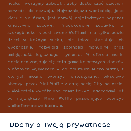
nauki. Tworzymy zabawki, żeby dostarczać dzieciom
narzędzi do rozwoju. Najważniejszą wartością, jaką
kieruje się firma, jest rozwój najmłodszych poprzez
kreatywną zabawę. Produkowane zabawki, w
szczególności klocki zwane Wafflami, nie tylko bawią
dzieci w każdym wieku, ale także stymulują ich
wyobraźnię, rozwijają zdolności manualne oraz
umiejętność logicznego myślenia. W ofercie marki
Marioinex znajduje się cała gama kolorowych klocków
o różnych wymiarach – od malutkich Micro Waffli, z
których można tworzyć fantastyczne, pikselowe
obrazy, przez Mini Waffle z całą serią City na czele,
wielokrotnie wyróżnianą prestiżowymi nagrodami, aż
po największe Maxi Waffle pozwalające tworzyć
wielkoformatowe budowle.
Dbamy o Twoją prywatność