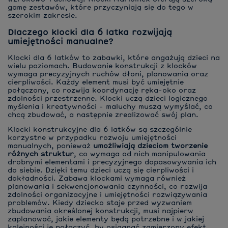
gamę zestawów, które przyczyniają się do tego w
szerokim zakresie.
Dlaczego klocki dla 6 latka rozwijają
umiejętności manualne?
Klocki dla 6 latków to zabawki, które angażują dzieci na
wielu poziomach. Budowanie konstrukcji z klocków
wymaga precyzyjnych ruchów dłoni, planowania oraz
cierpliwości. Każdy element musi być umiejętnie
połączony, co rozwija koordynację ręka-oko oraz
zdolności przestrzenne. Klocki uczą dzieci logicznego
myślenia i kreatywności - maluchy muszą wymyślać, co
chcą zbudować, a następnie zrealizować swój plan.
Klocki konstrukcyjne dla 6 latków są szczególnie
korzystne w przypadku rozwoju umiejętności
manualnych, ponieważ
umożliwiają dzieciom tworzenie
różnych struktur
, co wymaga od nich manipulowania
drobnymi elementami i precyzyjnego dopasowywania ich
do siebie. Dzięki temu dzieci uczą się cierpliwości i
dokładności. Zabawa klockami wymaga również
planowania i sekwencjonowania czynności, co rozwija
zdolności organizacyjne i umiejętności rozwiązywania
problemów. Kiedy dziecko staje przed wyzwaniem
zbudowania określonej konstrukcji, musi najpierw
zaplanować, jakie elementy będą potrzebne i w jakiej
kolejności je połączyć, by osiągnąć zamierzony efekt.