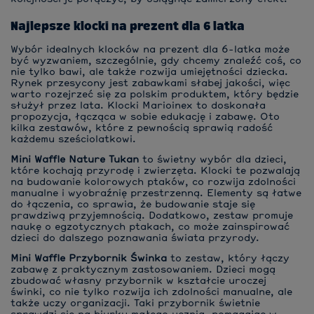
Najlepsze klocki na prezent dla 6 latka
Wybór idealnych klocków na prezent dla 6-latka może
być wyzwaniem, szczególnie, gdy chcemy znaleźć coś, co
nie tylko bawi, ale także rozwija umiejętności dziecka.
Rynek przesycony jest zabawkami słabej jakości, więc
warto rozejrzeć się za polskim produktem, który będzie
służył przez lata. Klocki Marioinex to doskonała
propozycja, łącząca w sobie edukację i zabawę. Oto
kilka zestawów, które z pewnością sprawią radość
każdemu sześciolatkowi.
Mini Waffle Nature Tukan
to świetny wybór dla dzieci,
które kochają przyrodę i zwierzęta. Klocki te pozwalają
na budowanie kolorowych ptaków, co rozwija zdolności
manualne i wyobraźnię przestrzenną. Elementy są łatwe
do łączenia, co sprawia, że budowanie staje się
prawdziwą przyjemnością. Dodatkowo, zestaw promuje
naukę o egzotycznych ptakach, co może zainspirować
dzieci do dalszego poznawania świata przyrody.
Mini Waffle Przybornik Świnka
to zestaw, który łączy
zabawę z praktycznym zastosowaniem. Dzieci mogą
zbudować własny przybornik w kształcie uroczej
świnki, co nie tylko rozwija ich zdolności manualne, ale
także uczy organizacji. Taki przybornik świetnie