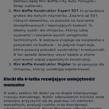
zestawu będą Mini Waffle City Auto Policyjne i
Sklep Jubilerski
.
Mini Waffle Konstruktor Expert 501
to prawdziwa
gratka dla małych inżynierów. Zawiera aż 501
różnych elementów, co pozwala na tworzenie
skomplikowanych i imponujących budowli. To
idealny wybór dla chłopców, którzy lubią
wyzwania i rozwijanie swoich umiejętności
technicznych. W zestawie znajduje się książeczka z
pomysłami na budowle - to jedynie inspiracje,
które pozwolą pobudzić wyobraźnię i kreatywność.
W ten sposób dziecięcy umysł będzie w stanie
wykreować więcej wspaniałych konstrukcji.
Mini Waffle Konstruktor Majster
to propozycja dla
chłopców, którzy uwielbiają majsterkować.
Klocki dla 6-latka rozwijające umiejętności
manualne
W wieku sześciu lat dzieci są na etapie intensywnego
rozwoju manualnego. Wybór odpowiednich klocków może
znacząco przyczynić się do poprawy ich zdolności
manualnych, precyzji ruchów oraz koordynacji
wzrokowo-ruchowej. Klocki Marioinex oferują szeroką