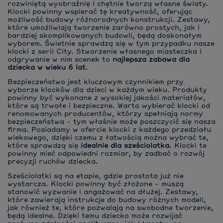
rozwiniętą wyobraźnię i chętnie tworzą własne światy.
Klocki powinny wspierać tę kreatywność, oferując
możliwość budowy różnorodnych konstrukcji. Zestawy,
które umożliwiają tworzenie zarówno prostych, jak i
bardziej skomplikowanych budowli, będą doskonałym
wyborem. Świetnie sprawdzą się w tym przypadku nasze
klocki z serii City. Stworzenie własnego miasteczka i
odgrywanie w nim scenek to
najlepsza zabawa dla
dziecka w wieku 6 lat
.
Bezpieczeństwo jest kluczowym czynnikiem przy
wyborze klocków dla dzieci w każdym wieku. Produkty
powinny być wykonane z wysokiej jakości materiałów,
które są trwałe i bezpieczne. Warto wybierać klocki od
renomowanych producentów, którzy spełniają normy
bezpieczeństwa - tym właśnie może poszczycić się nasza
firma. Posiadamy w ofercie klocki z każdego przedziału
wiekowego, dzięki czemu z łatwością można wybrać te,
które sprawdzą się
idealnie dla sześciolatka
. Klocki te
powinny mieć odpowiedni rozmiar, by zadbać o rozwój
precyzji ruchów dziecka.
Sześciolatki są na etapie, gdzie prostota już nie
wystarcza. Klocki powinny być złożone - muszą
stanowić wyzwanie i angażować na dłużej. Zestawy,
które zawierają instrukcje do budowy różnych modeli,
jak również te, które pozwalają na swobodne tworzenie,
będą idealne. Dzięki temu dziecko może rozwijać