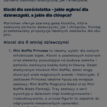
zarówno zdolności analityczne, jak i kreatywne.
Klocki dla sześciolatka - jakie wybrać dla
dziewczynki, a jakie dla chłopca?
Marioinex oferuje szeroką gamę klocków, które
zadowolą zarówno dziewczynki, jak i chłopców. Poniżej
przedstawiamy propozycje idealnych zestawów dla obu
płci.
Klocki dla 6 letniej dziewczynki
Mini Waffle Princess
to idealny wybór dla małych
miłośniczek bajek. Klocki w pastelowych kolorach
oraz elementy pozwalające na budowę zamków i
pałaców zachwycą każdą małą królewnę. Dzięki
elastycznym klockom Mini Waffle, dzieci mogą
stworzyć wiele magicznych scenek i historyjek. Z
zestawem Princess idealnie łączą się mniejsze
zestawy: Mini Waffle Magiczna Wieża oraz Mini
Waffle Wieża Fantazji
.
Trzy zestawy z serii
wywołują w dzieciach chęć kolekcjonowania i
rozbudowywania, a urocze figurki to zapalnik do
odgrywania niesamowitych opowieści.