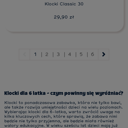
Klocki Classic 30
29,90 zł
1
|
2
|
3
|
4
|
5
|
6
Klocki dla 6 latka - czym powinny się wyróżniać?
Klocki to ponadczasowa zabawka, która nie tylko bawi,
ale także rozwija umiejętności dzieci na wielu poziomach.
Wybierając klocki dla 6-latka, warto zwrócić uwagę na
kilka kluczowych cech, które sprawią, że zabawa nimi
będzie nie tylko przyjemna, ale będzie miała również
walory edukacyjne. W wieku sześciu lat dzieci mają już