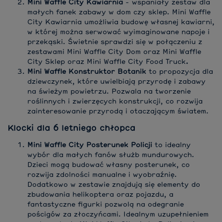
Mini Waffle City Kawiarnia
- wspaniały zestaw dla
małych fanek zabawy w dom czy sklep. Mini Waffle
City Kawiarnia umożliwia budowę własnej kawiarni,
w której można serwować wyimaginowane napoje i
przekąski. Świetnie sprawdzi się w połączeniu z
zestawami Mini Waffle City Dom oraz Mini Waffle
City Sklep oraz Mini Waffle City Food Truck
.
Mini Waffle Konstruktor Botanik
to propozycja dla
dziewczynek, które uwielbiają przyrodę i zabawy
na świeżym powietrzu. Pozwala na tworzenie
roślinnych i zwierzęcych konstrukcji, co rozwija
zainteresowanie przyrodą i otaczającym światem.
Klocki dla 6 letniego chłopca
Mini Waffle City Posterunek Policji
to idealny
wybór dla małych fanów służb mundurowych.
Dzieci mogą budować własny posterunek, co
rozwija zdolności manualne i wyobraźnię.
Dodatkowo w zestawie znajdują się elementy do
zbudowania helikoptera oraz pojazdu, a
fantastyczne figurki pozwolą na odegranie
pościgów za złoczyńcami. Idealnym uzupełnieniem