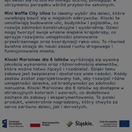
sprawdzi się na biurku małego ucznia, pomagając w
utrzymaniu porządku wśród przyborów szkolnych.
Mini Waffle City Ulica
to idealny wybór dla dzieci, które
uwielbiają bawić się w miejskich odkrywców. Klocki te
umożliwiają budowanie ulic, budynków i pojazdów, co
rozwija zdolności konstrukcyjne i wyobraźnię. Dzieci
mogą tworzyć swoje własne miejskie krajobrazy, co
sprzyja rozwijaniu umiejętności planowania
przestrzennego oraz koordynacji ręka-oko. To również
świetna okazja do nauki zasad ruchu drogowego i
funkcjonowania miasta.
Klocki Marioinex dla 6 latków
wyróżniają się wysoką
jakością wykonania oraz różnorodnością elementów,
które można łatwo łączyć i rozdzielać. Dzięki temu
zabawa jest bezpieczna i dostarcza wiele radości. Każdy
zestaw został zaprojektowany tak, aby rozwijać różne
umiejętności dziecka, od kreatywności po zdolności
manualne. Klocki Marioinex dla 6 latków są dostępne w
atrakcyjnych kolorach i wzorach, co dodatkowo
zachęca do zabawy i eksperymentowania. To polski
produkt, wielokrotnie nagradzany, który chwyta za
serca zarówno dzieci, jak i dorosłych.