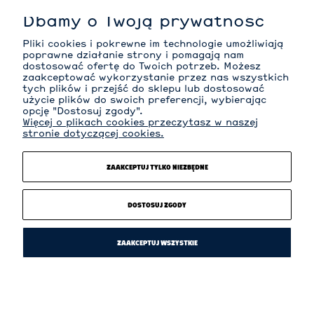
Dbamy o Twoją prywatność
MOJE KONTO
Pliki cookies i pokrewne im technologie umożliwiają
poprawne działanie strony i pomagają nam
dostosować ofertę do Twoich potrzeb. Możesz
zaakceptować wykorzystanie przez nas wszystkich
tych plików i przejść do sklepu lub dostosować
INFORMACJE
użycie plików do swoich preferencji, wybierając
opcję "Dostosuj zgody".
Więcej o plikach cookies przeczytasz w naszej
stronie dotyczącej cookies.
O NAS
ZAAKCEPTUJ TYLKO NIEZBĘDNE
KATEGORIE
DOSTOSUJ ZGODY
ZAAKCEPTUJ WSZYSTKIE
Sklep internetowy Shoper Premium
POKAŻ PEŁNĄ WERSJĘ STRONY