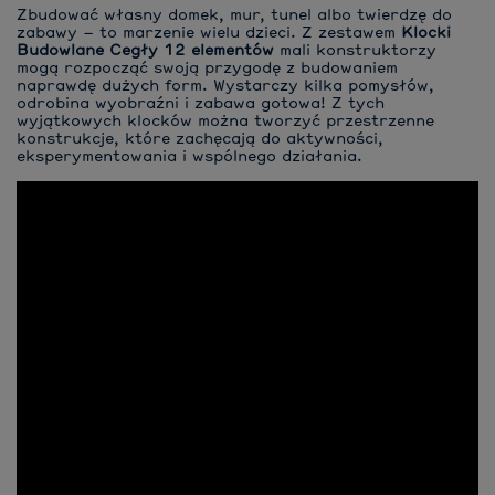
Zbudować własny domek, mur, tunel albo twierdzę do
zabawy – to marzenie wielu dzieci. Z zestawem
Klocki
Budowlane Cegły 12 elementów
mali konstruktorzy
mogą rozpocząć swoją przygodę z budowaniem
naprawdę dużych form. Wystarczy kilka pomysłów,
odrobina wyobraźni i zabawa gotowa! Z tych
wyjątkowych klocków można tworzyć przestrzenne
konstrukcje, które zachęcają do aktywności,
eksperymentowania i wspólnego działania.