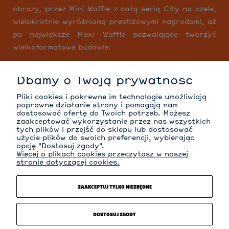
obrazy, przez Mini Waffle z całą serią City na czele,
wielokrotnie wyróżnianą prestiżowymi nagrodami, aż
po największe Maxi Waffle pozwalające tworzyć
wielkoformatowe budowle.
Dbamy o Twoją prywatność
MOJE KONTO
Pliki cookies i pokrewne im technologie umożliwiają
poprawne działanie strony i pomagają nam
dostosować ofertę do Twoich potrzeb. Możesz
zaakceptować wykorzystanie przez nas wszystkich
tych plików i przejść do sklepu lub dostosować
INFORMACJE
użycie plików do swoich preferencji, wybierając
opcję "Dostosuj zgody".
Więcej o plikach cookies przeczytasz w naszej
stronie dotyczącej cookies.
O NAS
ZAAKCEPTUJ TYLKO NIEZBĘDNE
KATEGORIE
DOSTOSUJ ZGODY