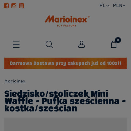
PL
EN
Marioinex
Siedzisko/stoliczek Mini
Waffle - Pufka sześcienna -
kostka/sześcian