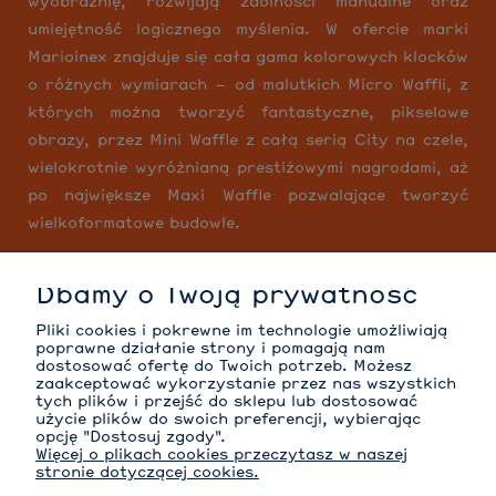
wyobraźnię, rozwijają zdolności manualne oraz
umiejętność logicznego myślenia. W ofercie marki
Marioinex znajduje się cała gama kolorowych klocków
o różnych wymiarach – od malutkich Micro Waffli, z
których można tworzyć fantastyczne, pikselowe
obrazy, przez Mini Waffle z całą serią City na czele,
wielokrotnie wyróżnianą prestiżowymi nagrodami, aż
po największe Maxi Waffle pozwalające tworzyć
wielkoformatowe budowle.
Dbamy o Twoją prywatność
MOJE KONTO
Pliki cookies i pokrewne im technologie umożliwiają
poprawne działanie strony i pomagają nam
dostosować ofertę do Twoich potrzeb. Możesz
zaakceptować wykorzystanie przez nas wszystkich
tych plików i przejść do sklepu lub dostosować
INFORMACJE
użycie plików do swoich preferencji, wybierając
opcję "Dostosuj zgody".
Więcej o plikach cookies przeczytasz w naszej
stronie dotyczącej cookies.
O NAS