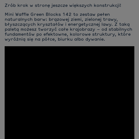
Zrób krok w stronę jeszcze większych konstrukcji!
Mini Waffle Green Blocks 142 to zestaw pełen
naturalnych barw: brązowej ziemi, zielonej trawy,
błyszczących kryształów i energetycznej lawy. Z taką
paletą możesz tworzyć całe krajobrazy – od stabilnych
fundamentów po efektowne, kolorowe struktury, które
wyróżnią się na półce, biurku albo dywanie.