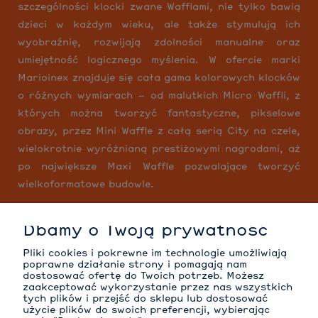
szczególności klocki zwane Wafflami, nie tylko bawią
dzieci w każdym wieku, ale także stymulują ich
wyobraźnię, rozwijają zdolności manualne oraz
umiejętność logicznego myślenia. W ofercie marki
Marioinex znajduje się cała gama kolorowych klocków
o różnych wymiarach – od malutkich Micro Waffli, z
których można tworzyć fantastyczne, pikselowe
obrazy, przez Mini Waffle z całą serią City na czele,
wielokrotnie wyróżnianą prestiżowymi nagrodami, aż
po największe Maxi Waffle pozwalające tworzyć
wielkoformatowe budowle.
Dbamy o Twoją prywatność
MOJE KONTO
Pliki cookies i pokrewne im technologie umożliwiają
poprawne działanie strony i pomagają nam
dostosować ofertę do Twoich potrzeb. Możesz
zaakceptować wykorzystanie przez nas wszystkich
tych plików i przejść do sklepu lub dostosować
INFORMACJE
użycie plików do swoich preferencji, wybierając