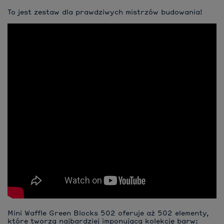
To jest zestaw dla prawdziwych mistrzów budowania!
Mini Waffle Green Blocks 502 oferuje aż 502 elementy,
które tworzą najbardziej imponującą kolekcję barw: