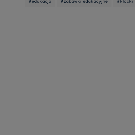
#edukacja
#zabawki edukacyjne
#klocki