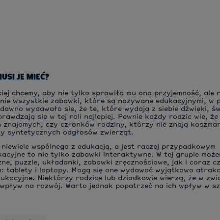
USI JE MIEĆ?
iej chcemy, aby nie tylko sprawiła mu ona przyjemność, ale 
 nie wszystkie zabawki, które są nazywane edukacyjnymi, w 
edawno wydawało się, że te, które wydają z siebie dźwięki, ś
awdzają się w tej roli najlepiej. Pewnie każdy rodzic wie, że
znajomych, czy członków rodziny, którzy nie znają koszmar
 czy syntetycznych odgłosów zwierząt.
 niewiele wspólnego z edukacją, a jest raczej przypadkowym
acyjne to nie tylko zabawki interaktywne. W tej grupie moż
e, puzzle, układanki, zabawki zręcznościowe, jak i coraz cz
ch: tablety i laptopy. Mogą się one wydawać wyjątkowo atrakc
ukacyjne. Niektórzy rodzice lub dziadkowie wierzą, że w zwi
 wpływ na rozwój. Warto jednak popatrzeć na ich wpływ w s