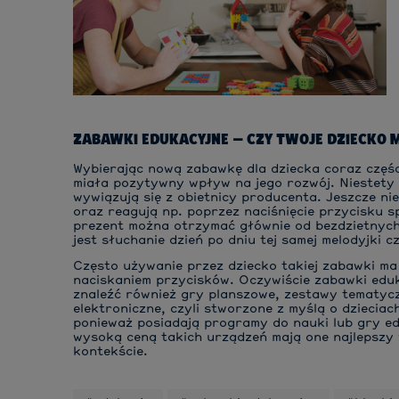
ZABAWKI EDUKACYJNE – CZY TWOJE DZIECKO M
Wybierając nową zabawkę dla dziecka coraz częśc
miała pozytywny wpływ na jego rozwój. Niestety
wywiązują się z obietnicy producenta. Jeszcze ni
oraz reagują np. poprzez naciśnięcie przycisku spr
prezent można otrzymać głównie od bezdzietnych 
jest słuchanie dzień po dniu tej samej melodyjki
Często używanie przez dziecko takiej zabawki ma
naciskaniem przycisków. Oczywiście zabawki eduk
znaleźć również gry planszowe, zestawy tematyczn
elektroniczne, czyli stworzone z myślą o dziecia
ponieważ posiadają programy do nauki lub gry ed
wysoką ceną takich urządzeń mają one najlepszy
kontekście.