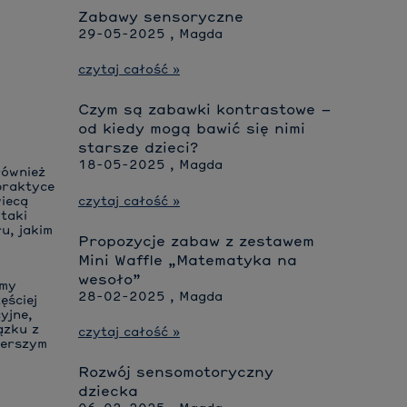
Zabawy sensoryczne
29-05-2025 , Magda
czytaj całość »
Czym są zabawki kontrastowe –
od kiedy mogą bawić się nimi
starsze dzieci?
18-05-2025 , Magda
również
praktyce
czytaj całość »
wiecą
 taki
u, jakim
Propozycje zabaw z zestawem
Mini Waffle „Matematyka na
wesoło”
emy
28-02-2025 , Magda
ęściej
yjne,
ązku z
czytaj całość »
zerszym
Rozwój sensomotoryczny
dziecka